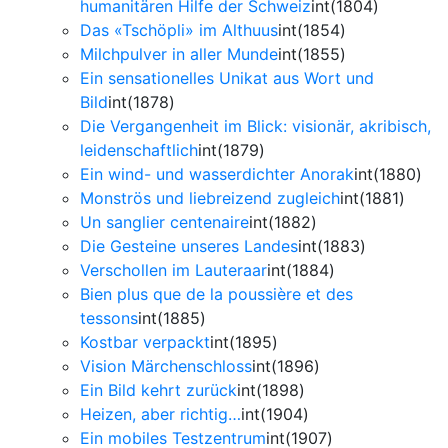
humanitären Hilfe der Schweiz
int(1804)
Das «Tschöpli» im Althuus
int(1854)
Milchpulver in aller Munde
int(1855)
Ein sensationelles Unikat aus Wort und
Bild
int(1878)
Die Vergangenheit im Blick: visionär, akribisch,
leidenschaftlich
int(1879)
Ein wind- und wasserdichter Anorak
int(1880)
Monströs und liebreizend zugleich
int(1881)
Un sanglier centenaire
int(1882)
Die Gesteine unseres Landes
int(1883)
Verschollen im Lauteraar
int(1884)
Bien plus que de la poussière et des
tessons
int(1885)
Kostbar verpackt
int(1895)
Vision Märchenschloss
int(1896)
Ein Bild kehrt zurück
int(1898)
Heizen, aber richtig…
int(1904)
Ein mobiles Testzentrum
int(1907)