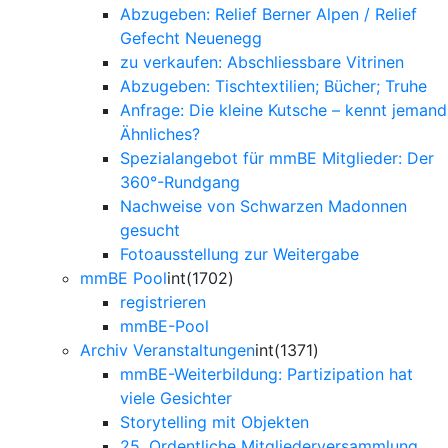
Abzugeben: Relief Berner Alpen / Relief
Gefecht Neuenegg
zu verkaufen: Abschliessbare Vitrinen
Abzugeben: Tischtextilien; Bücher; Truhe
Anfrage: Die kleine Kutsche – kennt jemand
Ähnliches?
Spezialangebot für mmBE Mitglieder: Der
360°-Rundgang
Nachweise von Schwarzen Madonnen
gesucht
Fotoausstellung zur Weitergabe
mmBE Pool
int(1702)
registrieren
mmBE-Pool
Archiv Veranstaltungen
int(1371)
mmBE-Weiterbildung: Partizipation hat
viele Gesichter
Storytelling mit Objekten
25. Ordentliche Mitgliederversammlung