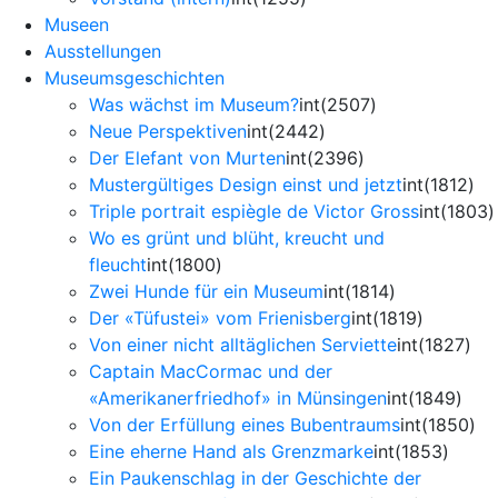
Museen
Ausstellungen
Museumsgeschichten
Was wächst im Museum?
int(2507)
Neue Perspektiven
int(2442)
Der Elefant von Murten
int(2396)
Mustergültiges Design einst und jetzt
int(1812)
Triple portrait espiègle de Victor Gross
int(1803)
Wo es grünt und blüht, kreucht und
fleucht
int(1800)
Zwei Hunde für ein Museum
int(1814)
Der «Tüfustei» vom Frienisberg
int(1819)
Von einer nicht alltäglichen Serviette
int(1827)
Captain MacCormac und der
«Amerikanerfriedhof» in Münsingen
int(1849)
Von der Erfüllung eines Bubentraums
int(1850)
Eine eherne Hand als Grenzmarke
int(1853)
Ein Paukenschlag in der Geschichte der