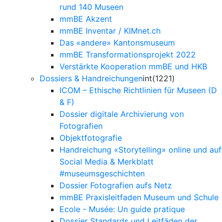
rund 140 Museen
mmBE Akzent
mmBE Inventar / KIMnet.ch
Das «andere» Kantonsmuseum
mmBE Transformationsprojekt 2022
Verstärkte Kooperation mmBE und HKB
Dossiers & Handreichungen
int(1221)
ICOM – Ethische Richtlinien für Museen (D
& F)
Dossier digitale Archivierung von
Fotografien
Objektfotografie
Handreichung «Storytelling» online und auf
Social Media & Merkblatt
#museumsgeschichten
Dossier Fotografien aufs Netz
mmBE Praxisleitfaden Museum und Schule
Ecole - Musée: Un guide pratique
Dossier Standards und Leitfäden der