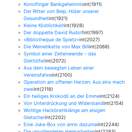
Konolfinger Bankgeheimnis
int(1911)
Der Ritter von Belp, Hüter unserer
Gesundheit
int(1921)
Kleine Köstlichkeit
int(1928)
Der doppelte David Rudolf
int(1997)
«Bibliotheque de Spietz»
int(2027)
Die Weinetikette von Max Bill
int(2068)
Symbol einer Zeitenwende – das
Glettiöfeli
int(2072)
Aus dem bewegten Leben einer
Vereinsfahne
int(2100)
Operation am offenen Herzen: Aus eins mach
zwei
int(2118)
Ein heiliges Krokodil an der Emme
int(2124)
Von Unterdrückung und Widerstand
int(2154)
Wohlige Hackbrettklänge am eisigen
Gletscher
int(2202)
Eine Juke-Box von anno dazumal
int(2244)
Die unvollendeten Heimarbeiten
int(2283)