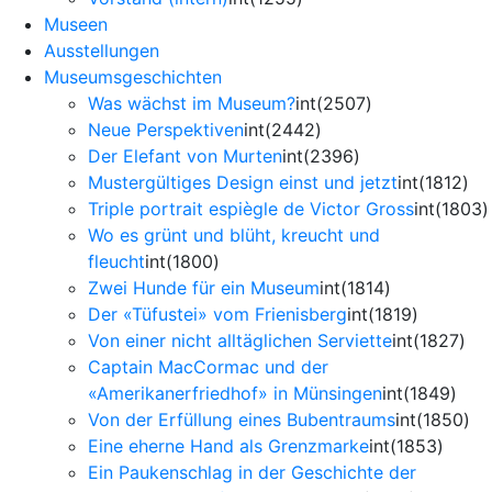
Museen
Ausstellungen
Museumsgeschichten
Was wächst im Museum?
int(2507)
Neue Perspektiven
int(2442)
Der Elefant von Murten
int(2396)
Mustergültiges Design einst und jetzt
int(1812)
Triple portrait espiègle de Victor Gross
int(1803)
Wo es grünt und blüht, kreucht und
fleucht
int(1800)
Zwei Hunde für ein Museum
int(1814)
Der «Tüfustei» vom Frienisberg
int(1819)
Von einer nicht alltäglichen Serviette
int(1827)
Captain MacCormac und der
«Amerikanerfriedhof» in Münsingen
int(1849)
Von der Erfüllung eines Bubentraums
int(1850)
Eine eherne Hand als Grenzmarke
int(1853)
Ein Paukenschlag in der Geschichte der