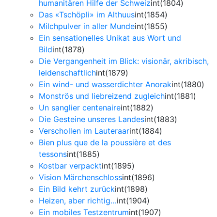
humanitären Hilfe der Schweiz
int(1804)
Das «Tschöpli» im Althuus
int(1854)
Milchpulver in aller Munde
int(1855)
Ein sensationelles Unikat aus Wort und
Bild
int(1878)
Die Vergangenheit im Blick: visionär, akribisch,
leidenschaftlich
int(1879)
Ein wind- und wasserdichter Anorak
int(1880)
Monströs und liebreizend zugleich
int(1881)
Un sanglier centenaire
int(1882)
Die Gesteine unseres Landes
int(1883)
Verschollen im Lauteraar
int(1884)
Bien plus que de la poussière et des
tessons
int(1885)
Kostbar verpackt
int(1895)
Vision Märchenschloss
int(1896)
Ein Bild kehrt zurück
int(1898)
Heizen, aber richtig…
int(1904)
Ein mobiles Testzentrum
int(1907)