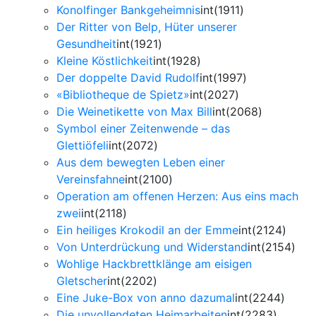
Konolfinger Bankgeheimnis
int(1911)
Der Ritter von Belp, Hüter unserer
Gesundheit
int(1921)
Kleine Köstlichkeit
int(1928)
Der doppelte David Rudolf
int(1997)
«Bibliotheque de Spietz»
int(2027)
Die Weinetikette von Max Bill
int(2068)
Symbol einer Zeitenwende – das
Glettiöfeli
int(2072)
Aus dem bewegten Leben einer
Vereinsfahne
int(2100)
Operation am offenen Herzen: Aus eins mach
zwei
int(2118)
Ein heiliges Krokodil an der Emme
int(2124)
Von Unterdrückung und Widerstand
int(2154)
Wohlige Hackbrettklänge am eisigen
Gletscher
int(2202)
Eine Juke-Box von anno dazumal
int(2244)
Die unvollendeten Heimarbeiten
int(2283)