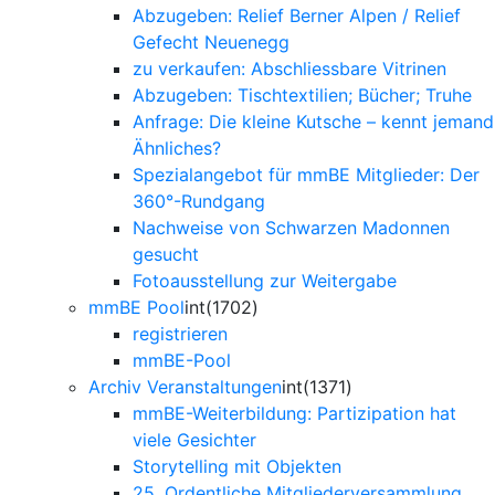
Abzugeben: Relief Berner Alpen / Relief
Gefecht Neuenegg
zu verkaufen: Abschliessbare Vitrinen
Abzugeben: Tischtextilien; Bücher; Truhe
Anfrage: Die kleine Kutsche – kennt jemand
Ähnliches?
Spezialangebot für mmBE Mitglieder: Der
360°-Rundgang
Nachweise von Schwarzen Madonnen
gesucht
Fotoausstellung zur Weitergabe
mmBE Pool
int(1702)
registrieren
mmBE-Pool
Archiv Veranstaltungen
int(1371)
mmBE-Weiterbildung: Partizipation hat
viele Gesichter
Storytelling mit Objekten
25. Ordentliche Mitgliederversammlung