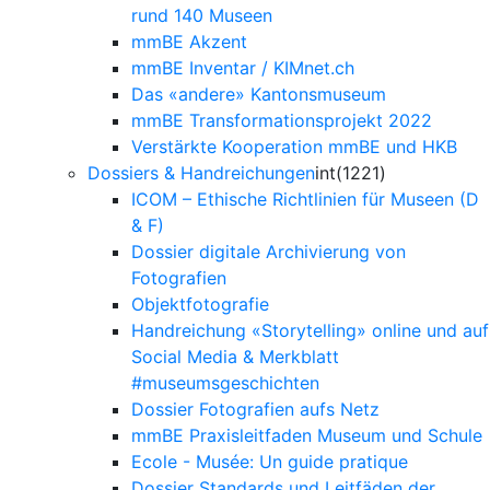
rund 140 Museen
mmBE Akzent
mmBE Inventar / KIMnet.ch
Das «andere» Kantonsmuseum
mmBE Transformationsprojekt 2022
Verstärkte Kooperation mmBE und HKB
Dossiers & Handreichungen
int(1221)
ICOM – Ethische Richtlinien für Museen (D
& F)
Dossier digitale Archivierung von
Fotografien
Objektfotografie
Handreichung «Storytelling» online und auf
Social Media & Merkblatt
#museumsgeschichten
Dossier Fotografien aufs Netz
mmBE Praxisleitfaden Museum und Schule
Ecole - Musée: Un guide pratique
Dossier Standards und Leitfäden der