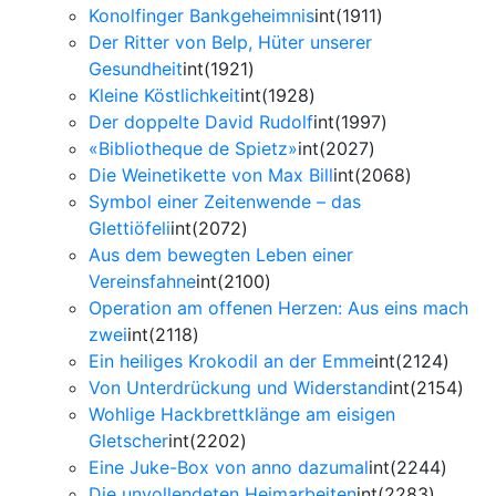
Konolfinger Bankgeheimnis
int(1911)
Der Ritter von Belp, Hüter unserer
Gesundheit
int(1921)
Kleine Köstlichkeit
int(1928)
Der doppelte David Rudolf
int(1997)
«Bibliotheque de Spietz»
int(2027)
Die Weinetikette von Max Bill
int(2068)
Symbol einer Zeitenwende – das
Glettiöfeli
int(2072)
Aus dem bewegten Leben einer
Vereinsfahne
int(2100)
Operation am offenen Herzen: Aus eins mach
zwei
int(2118)
Ein heiliges Krokodil an der Emme
int(2124)
Von Unterdrückung und Widerstand
int(2154)
Wohlige Hackbrettklänge am eisigen
Gletscher
int(2202)
Eine Juke-Box von anno dazumal
int(2244)
Die unvollendeten Heimarbeiten
int(2283)