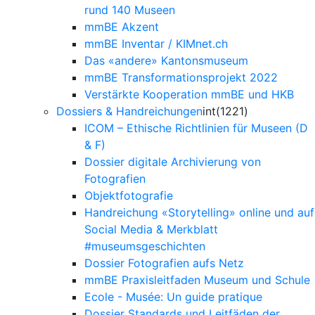
rund 140 Museen
mmBE Akzent
mmBE Inventar / KIMnet.ch
Das «andere» Kantonsmuseum
mmBE Transformationsprojekt 2022
Verstärkte Kooperation mmBE und HKB
Dossiers & Handreichungen
int(1221)
ICOM – Ethische Richtlinien für Museen (D
& F)
Dossier digitale Archivierung von
Fotografien
Objektfotografie
Handreichung «Storytelling» online und auf
Social Media & Merkblatt
#museumsgeschichten
Dossier Fotografien aufs Netz
mmBE Praxisleitfaden Museum und Schule
Ecole - Musée: Un guide pratique
Dossier Standards und Leitfäden der