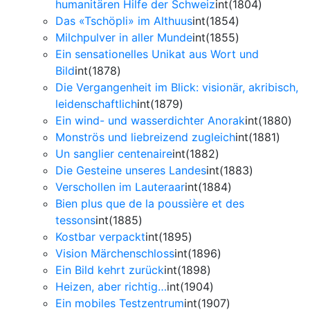
humanitären Hilfe der Schweiz
int(1804)
Das «Tschöpli» im Althuus
int(1854)
Milchpulver in aller Munde
int(1855)
Ein sensationelles Unikat aus Wort und
Bild
int(1878)
Die Vergangenheit im Blick: visionär, akribisch,
leidenschaftlich
int(1879)
Ein wind- und wasserdichter Anorak
int(1880)
Monströs und liebreizend zugleich
int(1881)
Un sanglier centenaire
int(1882)
Die Gesteine unseres Landes
int(1883)
Verschollen im Lauteraar
int(1884)
Bien plus que de la poussière et des
tessons
int(1885)
Kostbar verpackt
int(1895)
Vision Märchenschloss
int(1896)
Ein Bild kehrt zurück
int(1898)
Heizen, aber richtig…
int(1904)
Ein mobiles Testzentrum
int(1907)