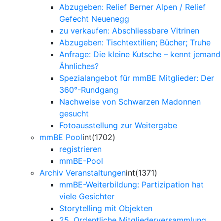
Abzugeben: Relief Berner Alpen / Relief
Gefecht Neuenegg
zu verkaufen: Abschliessbare Vitrinen
Abzugeben: Tischtextilien; Bücher; Truhe
Anfrage: Die kleine Kutsche – kennt jemand
Ähnliches?
Spezialangebot für mmBE Mitglieder: Der
360°-Rundgang
Nachweise von Schwarzen Madonnen
gesucht
Fotoausstellung zur Weitergabe
mmBE Pool
int(1702)
registrieren
mmBE-Pool
Archiv Veranstaltungen
int(1371)
mmBE-Weiterbildung: Partizipation hat
viele Gesichter
Storytelling mit Objekten
25. Ordentliche Mitgliederversammlung