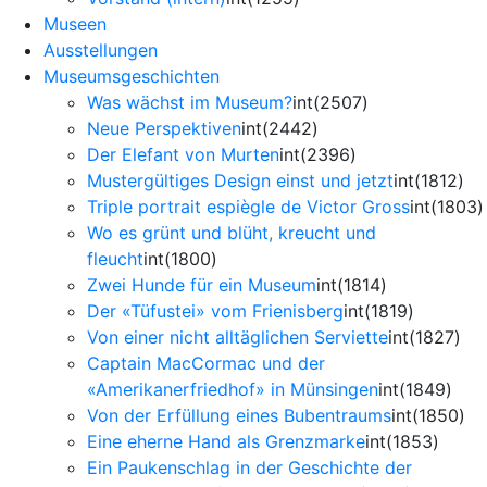
Museen
Ausstellungen
Museumsgeschichten
Was wächst im Museum?
int(2507)
Neue Perspektiven
int(2442)
Der Elefant von Murten
int(2396)
Mustergültiges Design einst und jetzt
int(1812)
Triple portrait espiègle de Victor Gross
int(1803)
Wo es grünt und blüht, kreucht und
fleucht
int(1800)
Zwei Hunde für ein Museum
int(1814)
Der «Tüfustei» vom Frienisberg
int(1819)
Von einer nicht alltäglichen Serviette
int(1827)
Captain MacCormac und der
«Amerikanerfriedhof» in Münsingen
int(1849)
Von der Erfüllung eines Bubentraums
int(1850)
Eine eherne Hand als Grenzmarke
int(1853)
Ein Paukenschlag in der Geschichte der