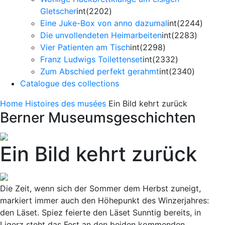
Gletscher
int(2202)
Eine Juke-Box von anno dazumal
int(2244)
Die unvollendeten Heimarbeiten
int(2283)
Vier Patienten am Tisch
int(2298)
Franz Ludwigs Toilettenset
int(2332)
Zum Abschied perfekt gerahmt
int(2340)
Catalogue des collections
Home
Histoires des musées
Ein Bild kehrt zurück
Berner Museumsgeschichten
Ein Bild kehrt zurück
Die Zeit, wenn sich der Sommer dem Herbst zuneigt,
markiert immer auch den Höhepunkt des Winzerjahres:
den Läset. Spiez feierte den Läset Sunntig bereits, in
Ligerz steht das Fest an den beiden kommenden