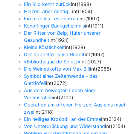
Ein Bild kehrt zurück
int(1898)
Heizen, aber richtig…
int(1904)
Ein mobiles Testzentrum
int(1907)
Konolfinger Bankgeheimnis
int(1911)
Der Ritter von Belp, Hüter unserer
Gesundheit
int(1921)
Kleine Köstlichkeit
int(1928)
Der doppelte David Rudolf
int(1997)
«Bibliotheque de Spietz»
int(2027)
Die Weinetikette von Max Bill
int(2068)
Symbol einer Zeitenwende – das
Glettiöfeli
int(2072)
Aus dem bewegten Leben einer
Vereinsfahne
int(2100)
Operation am offenen Herzen: Aus eins mach
zwei
int(2118)
Ein heiliges Krokodil an der Emme
int(2124)
Von Unterdrückung und Widerstand
int(2154)
Wohlige Hackbrettklänge am eisigen