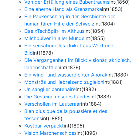
Von der Erfüllung eines Bubentraums
int(1850)
Eine eherne Hand als Grenzmarke
int(1853)
Ein Paukenschlag in der Geschichte der
humanitären Hilfe der Schweiz
int(1804)
Das «Tschöpli» im Althuus
int(1854)
Milchpulver in aller Munde
int(1855)
Ein sensationelles Unikat aus Wort und
Bild
int(1878)
Die Vergangenheit im Blick: visionär, akribisch,
leidenschaftlich
int(1879)
Ein wind- und wasserdichter Anorak
int(1880)
Monströs und liebreizend zugleich
int(1881)
Un sanglier centenaire
int(1882)
Die Gesteine unseres Landes
int(1883)
Verschollen im Lauteraar
int(1884)
Bien plus que de la poussière et des
tessons
int(1885)
Kostbar verpackt
int(1895)
Vision Märchenschloss
int(1896)