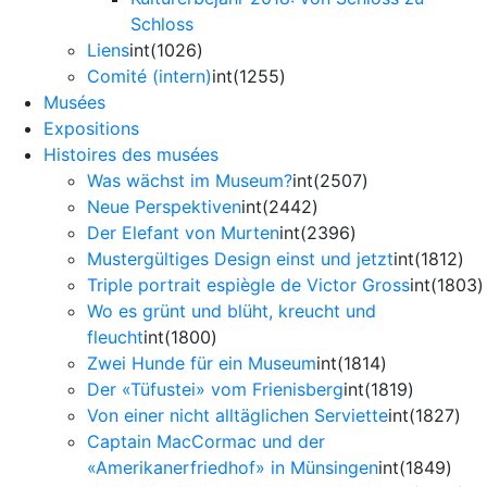
Schloss
Liens
int(1026)
Comité (intern)
int(1255)
Musées
Expositions
Histoires des musées
Was wächst im Museum?
int(2507)
Neue Perspektiven
int(2442)
Der Elefant von Murten
int(2396)
Mustergültiges Design einst und jetzt
int(1812)
Triple portrait espiègle de Victor Gross
int(1803)
Wo es grünt und blüht, kreucht und
fleucht
int(1800)
Zwei Hunde für ein Museum
int(1814)
Der «Tüfustei» vom Frienisberg
int(1819)
Von einer nicht alltäglichen Serviette
int(1827)
Captain MacCormac und der
«Amerikanerfriedhof» in Münsingen
int(1849)