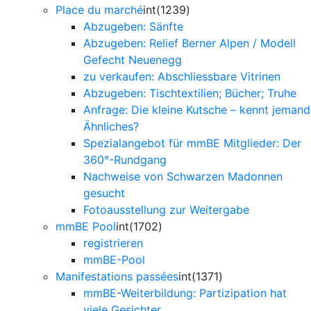
Place du marché
int(1239)
Abzugeben: Sänfte
Abzugeben: Relief Berner Alpen / Modell
Gefecht Neuenegg
zu verkaufen: Abschliessbare Vitrinen
Abzugeben: Tischtextilien; Bücher; Truhe
Anfrage: Die kleine Kutsche – kennt jemand
Ähnliches?
Spezialangebot für mmBE Mitglieder: Der
360°-Rundgang
Nachweise von Schwarzen Madonnen
gesucht
Fotoausstellung zur Weitergabe
mmBE Pool
int(1702)
registrieren
mmBE-Pool
Manifestations passées
int(1371)
mmBE-Weiterbildung: Partizipation hat
viele Gesichter