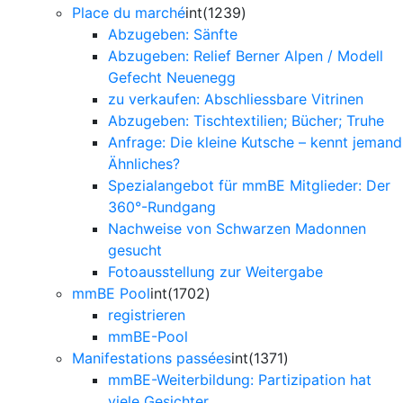
Place du marché
int(1239)
Abzugeben: Sänfte
Abzugeben: Relief Berner Alpen / Modell
Gefecht Neuenegg
zu verkaufen: Abschliessbare Vitrinen
Abzugeben: Tischtextilien; Bücher; Truhe
Anfrage: Die kleine Kutsche – kennt jemand
Ähnliches?
Spezialangebot für mmBE Mitglieder: Der
360°-Rundgang
Nachweise von Schwarzen Madonnen
gesucht
Fotoausstellung zur Weitergabe
mmBE Pool
int(1702)
registrieren
mmBE-Pool
Manifestations passées
int(1371)
mmBE-Weiterbildung: Partizipation hat
viele Gesichter