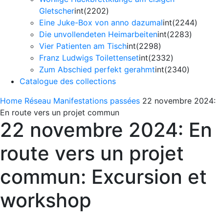
Gletscher
int(2202)
Eine Juke-Box von anno dazumal
int(2244)
Die unvollendeten Heimarbeiten
int(2283)
Vier Patienten am Tisch
int(2298)
Franz Ludwigs Toilettenset
int(2332)
Zum Abschied perfekt gerahmt
int(2340)
Catalogue des collections
Home
Réseau
Manifestations passées
22 novembre 2024:
En route vers un projet commun
22 novembre 2024: En
route vers un projet
commun: Excursion et
workshop