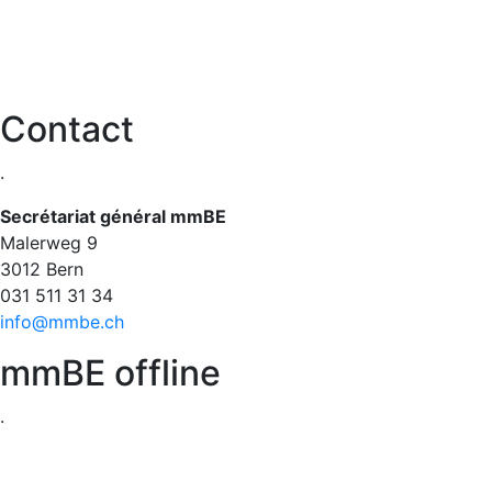
Contact
.
Secrétariat général mmBE
Malerweg 9
3012 Bern
031 511 31 34​​​​​​​
info@mmbe.ch
mmBE offline
.