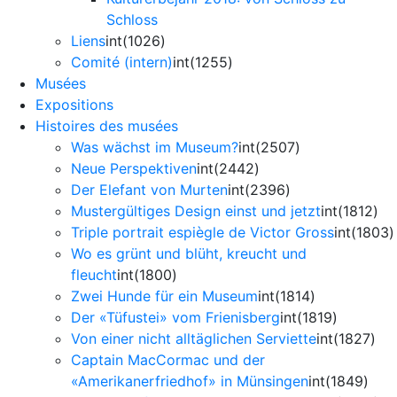
Schloss
Liens
int(1026)
Comité (intern)
int(1255)
Musées
Expositions
Histoires des musées
Was wächst im Museum?
int(2507)
Neue Perspektiven
int(2442)
Der Elefant von Murten
int(2396)
Mustergültiges Design einst und jetzt
int(1812)
Triple portrait espiègle de Victor Gross
int(1803)
Wo es grünt und blüht, kreucht und
fleucht
int(1800)
Zwei Hunde für ein Museum
int(1814)
Der «Tüfustei» vom Frienisberg
int(1819)
Von einer nicht alltäglichen Serviette
int(1827)
Captain MacCormac und der
«Amerikanerfriedhof» in Münsingen
int(1849)