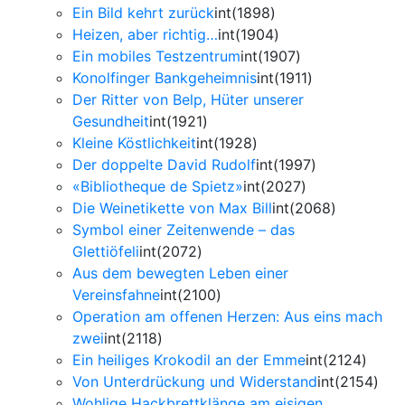
Ein Bild kehrt zurück
int(1898)
Heizen, aber richtig…
int(1904)
Ein mobiles Testzentrum
int(1907)
Konolfinger Bankgeheimnis
int(1911)
Der Ritter von Belp, Hüter unserer
Gesundheit
int(1921)
Kleine Köstlichkeit
int(1928)
Der doppelte David Rudolf
int(1997)
«Bibliotheque de Spietz»
int(2027)
Die Weinetikette von Max Bill
int(2068)
Symbol einer Zeitenwende – das
Glettiöfeli
int(2072)
Aus dem bewegten Leben einer
Vereinsfahne
int(2100)
Operation am offenen Herzen: Aus eins mach
zwei
int(2118)
Ein heiliges Krokodil an der Emme
int(2124)
Von Unterdrückung und Widerstand
int(2154)
Wohlige Hackbrettklänge am eisigen