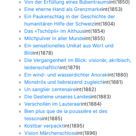
Von der Erfüllung eines Bubentraums
int(1850)
Eine eherne Hand als Grenzmarke
int(1853)
Ein Paukenschlag in der Geschichte der
humanitären Hilfe der Schweiz
int(1804)
Das «Tschöpli» im Althuus
int(1854)
Milchpulver in aller Munde
int(1855)
Ein sensationelles Unikat aus Wort und
Bild
int(1878)
Die Vergangenheit im Blick: visionär, akribisch,
leidenschaftlich
int(1879)
Ein wind- und wasserdichter Anorak
int(1880)
Monströs und liebreizend zugleich
int(1881)
Un sanglier centenaire
int(1882)
Die Gesteine unseres Landes
int(1883)
Verschollen im Lauteraar
int(1884)
Bien plus que de la poussière et des
tessons
int(1885)
Kostbar verpackt
int(1895)
Vision Märchenschloss
int(1896)