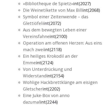
«Bibliotheque de Spietz»
int(2027)
Die Weinetikette von Max Bill
int(2068)
Symbol einer Zeitenwende – das
Glettiöfeli
int(2072)
Aus dem bewegten Leben einer
Vereinsfahne
int(2100)
Operation am offenen Herzen: Aus eins
mach zwei
int(2118)
Ein heiliges Krokodil an der
Emme
int(2124)
Von Unterdrückung und
Widerstand
int(2154)
Wohlige Hackbrettklänge am eisigen
Gletscher
int(2202)
Eine Juke-Box von anno
dazumal
int(2244)