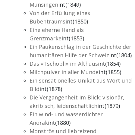
Münsingen
int(1849)
Von der Erfüllung eines
Bubentraums
int(1850)
Eine eherne Hand als
Grenzmarke
int(1853)
Ein Paukenschlag in der Geschichte der
humanitären Hilfe der Schweiz
int(1804)
Das «Tschöpli» im Althuus
int(1854)
Milchpulver in aller Munde
int(1855)
Ein sensationelles Unikat aus Wort und
Bild
int(1878)
Die Vergangenheit im Blick: visionär,
akribisch, leidenschaftlich
int(1879)
Ein wind- und wasserdichter
Anorak
int(1880)
Monströs und liebreizend