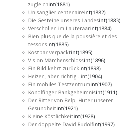
zugleich
int(1881)
Un sanglier centenaire
int(1882)
Die Gesteine unseres Landes
int(1883)
Verschollen im Lauteraar
int(1884)
Bien plus que de la poussière et des
tessons
int(1885)
Kostbar verpackt
int(1895)
Vision Märchenschloss
int(1896)
Ein Bild kehrt zurück
int(1898)
Heizen, aber richtig…
int(1904)
Ein mobiles Testzentrum
int(1907)
Konolfinger Bankgeheimnis
int(1911)
Der Ritter von Belp, Hüter unserer
Gesundheit
int(1921)
Kleine Köstlichkeit
int(1928)
Der doppelte David Rudolf
int(1997)