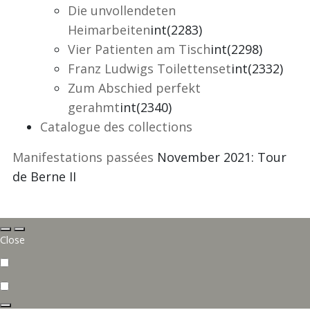
Die unvollendeten
Heimarbeiten
int(2283)
Vier Patienten am Tisch
int(2298)
Franz Ludwigs Toilettenset
int(2332)
Zum Abschied perfekt
gerahmt
int(2340)
Catalogue des collections
Manifestations passées
November 2021: Tour
de Berne II
26. November 2021 – Tour de Berne
Close
II : Konolfingen – Köniz
Am 26. November 2021 setzten wir die Tour de