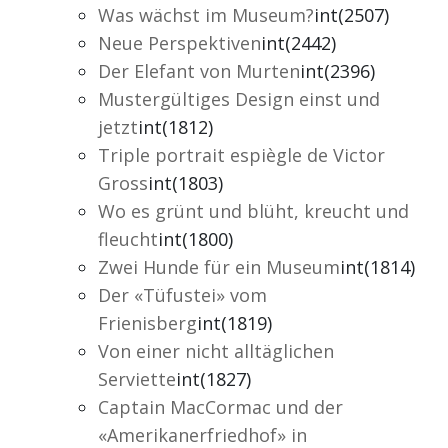
Was wächst im Museum?
int(2507)
Neue Perspektiven
int(2442)
Der Elefant von Murten
int(2396)
Mustergültiges Design einst und
jetzt
int(1812)
Triple portrait espiègle de Victor
Gross
int(1803)
Wo es grünt und blüht, kreucht und
fleucht
int(1800)
Zwei Hunde für ein Museum
int(1814)
Der «Tüfustei» vom
Frienisberg
int(1819)
Von einer nicht alltäglichen
Serviette
int(1827)
Captain MacCormac und der
«Amerikanerfriedhof» in