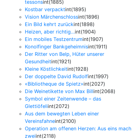
tessons
int(1885)
Kostbar verpackt
int(1895)
Vision Märchenschloss
int(1896)
Ein Bild kehrt zurück
int(1898)
Heizen, aber richtig…
int(1904)
Ein mobiles Testzentrum
int(1907)
Konolfinger Bankgeheimnis
int(1911)
Der Ritter von Belp, Hüter unserer
Gesundheit
int(1921)
Kleine Köstlichkeit
int(1928)
Der doppelte David Rudolf
int(1997)
«Bibliotheque de Spietz»
int(2027)
Die Weinetikette von Max Bill
int(2068)
Symbol einer Zeitenwende – das
Glettiöfeli
int(2072)
Aus dem bewegten Leben einer
Vereinsfahne
int(2100)
Operation am offenen Herzen: Aus eins mach
zwei
int(2118)