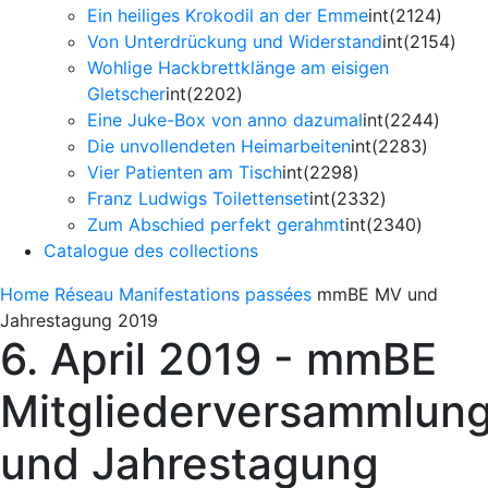
Ein heiliges Krokodil an der Emme
int(2124)
Von Unterdrückung und Widerstand
int(2154)
Wohlige Hackbrettklänge am eisigen
Gletscher
int(2202)
Eine Juke-Box von anno dazumal
int(2244)
Die unvollendeten Heimarbeiten
int(2283)
Vier Patienten am Tisch
int(2298)
Franz Ludwigs Toilettenset
int(2332)
Zum Abschied perfekt gerahmt
int(2340)
Catalogue des collections
Home
Réseau
Manifestations passées
mmBE MV und
Jahrestagung 2019
6. April 2019 - mmBE
Mitgliederversammlun
und Jahrestagung