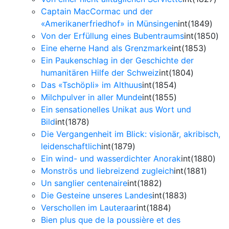
Captain MacCormac und der
«Amerikanerfriedhof» in Münsingen
int(1849)
Von der Erfüllung eines Bubentraums
int(1850)
Eine eherne Hand als Grenzmarke
int(1853)
Ein Paukenschlag in der Geschichte der
humanitären Hilfe der Schweiz
int(1804)
Das «Tschöpli» im Althuus
int(1854)
Milchpulver in aller Munde
int(1855)
Ein sensationelles Unikat aus Wort und
Bild
int(1878)
Die Vergangenheit im Blick: visionär, akribisch,
leidenschaftlich
int(1879)
Ein wind- und wasserdichter Anorak
int(1880)
Monströs und liebreizend zugleich
int(1881)
Un sanglier centenaire
int(1882)
Die Gesteine unseres Landes
int(1883)
Verschollen im Lauteraar
int(1884)
Bien plus que de la poussière et des