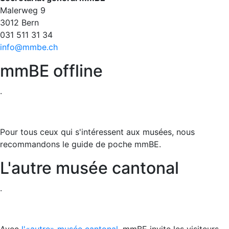
Malerweg 9
3012 Bern
031 511 31 34​​​​​​​
info@mmbe.ch
mmBE offline
.
Pour tous ceux qui s'intéressent aux musées, nous
recommandons le guide de poche mmBE.
L'autre musée cantonal
.
Avec
l'«autre» musée cantonal
, mmBE invite les visiteurs