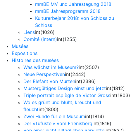
mmBE MV und Jahrestagung 2018
mmBE Jahresprogramm 2018
Kulturerbejahr 2018: von Schloss zu
Schloss
Liens
int(1026)
Comité (intern)
int(1255)
Musées
Expositions
Histoires des musées
Was wächst im Museum?
int(2507)
Neue Perspektiven
int(2442)
Der Elefant von Murten
int(2396)
Mustergültiges Design einst und jetzt
int(1812)
Triple portrait espiègle de Victor Gross
int(1803)
Wo es grünt und blüht, kreucht und
fleucht
int(1800)
Zwei Hunde für ein Museum
int(1814)
Der «Tüfustei» vom Frienisberg
int(1819)
Von einer nicht alltäglichen Serviette
int(1827)