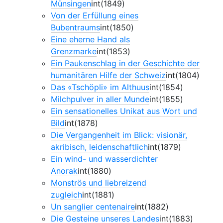
Münsingen
int(1849)
Von der Erfüllung eines
Bubentraums
int(1850)
Eine eherne Hand als
Grenzmarke
int(1853)
Ein Paukenschlag in der Geschichte der
humanitären Hilfe der Schweiz
int(1804)
Das «Tschöpli» im Althuus
int(1854)
Milchpulver in aller Munde
int(1855)
Ein sensationelles Unikat aus Wort und
Bild
int(1878)
Die Vergangenheit im Blick: visionär,
akribisch, leidenschaftlich
int(1879)
Ein wind- und wasserdichter
Anorak
int(1880)
Monströs und liebreizend
zugleich
int(1881)
Un sanglier centenaire
int(1882)
Die Gesteine unseres Landes
int(1883)