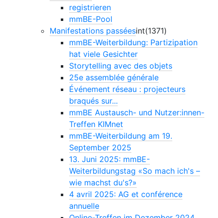
registrieren
mmBE-Pool
Manifestations passées
int(1371)
mmBE-Weiterbildung: Partizipation
hat viele Gesichter
Storytelling avec des objets
25e assemblée générale
Événement réseau : projecteurs
braqués sur...
mmBE Austausch- und Nutzer:innen-
Treffen KIMnet
mmBE-Weiterbildung am 19.
September 2025
13. Juni 2025: mmBE-
Weiterbildungstag «So mach ich's –
wie machst du's?»
4 avril 2025: AG et conférence
annuelle
Online-Treffen im Dezember 2024