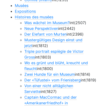
Musées
Expositions
Histoires des musées
Was wächst im Museum?
int(2507)
Neue Perspektiven
int(2442)
Der Elefant von Murten
int(2396)
Mustergültiges Design einst und
jetzt
int(1812)
Triple portrait espiègle de Victor
Gross
int(1803)
Wo es grünt und blüht, kreucht und
fleucht
int(1800)
Zwei Hunde für ein Museum
int(1814)
Der «Tüfustei» vom Frienisberg
int(1819)
Von einer nicht alltäglichen
Serviette
int(1827)
Captain MacCormac und der
«Amerikanerfriedhof» in