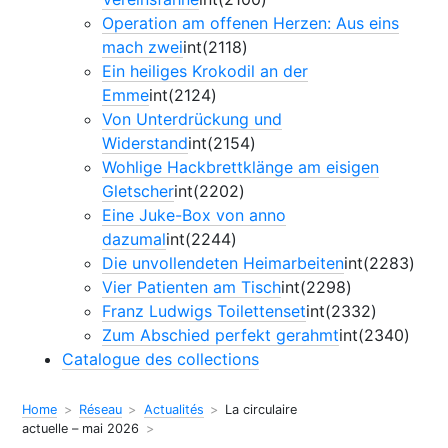
Operation am offenen Herzen: Aus eins
mach zwei
int(2118)
Ein heiliges Krokodil an der
Emme
int(2124)
Von Unterdrückung und
Widerstand
int(2154)
Wohlige Hackbrettklänge am eisigen
Gletscher
int(2202)
Eine Juke-Box von anno
dazumal
int(2244)
Die unvollendeten Heimarbeiten
int(2283)
Vier Patienten am Tisch
int(2298)
Franz Ludwigs Toilettenset
int(2332)
Zum Abschied perfekt gerahmt
int(2340)
Catalogue des collections
Home
Réseau
Actualités
La circulaire
actuelle – mai 2026