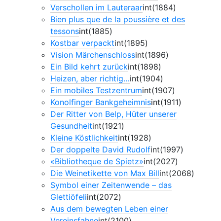
Verschollen im Lauteraar
int(1884)
Bien plus que de la poussière et des
tessons
int(1885)
Kostbar verpackt
int(1895)
Vision Märchenschloss
int(1896)
Ein Bild kehrt zurück
int(1898)
Heizen, aber richtig…
int(1904)
Ein mobiles Testzentrum
int(1907)
Konolfinger Bankgeheimnis
int(1911)
Der Ritter von Belp, Hüter unserer
Gesundheit
int(1921)
Kleine Köstlichkeit
int(1928)
Der doppelte David Rudolf
int(1997)
«Bibliotheque de Spietz»
int(2027)
Die Weinetikette von Max Bill
int(2068)
Symbol einer Zeitenwende – das
Glettiöfeli
int(2072)
Aus dem bewegten Leben einer
Vereinsfahne
int(2100)