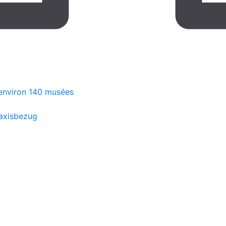
environ 140 musées
raxisbezug