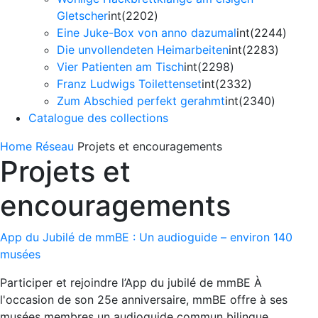
Gletscher
int(2202)
Eine Juke-Box von anno dazumal
int(2244)
Die unvollendeten Heimarbeiten
int(2283)
Vier Patienten am Tisch
int(2298)
Franz Ludwigs Toilettenset
int(2332)
Zum Abschied perfekt gerahmt
int(2340)
Catalogue des collections
Home
Réseau
Projets et encouragements
Projets et
encouragements
App du Jubilé de mmBE : Un audioguide – environ 140
musées
Participer et rejoindre l’App du jubilé de mmBE À
l'occasion de son 25e anniversaire, mmBE offre à ses
musées membres un audioguide commun bilingue