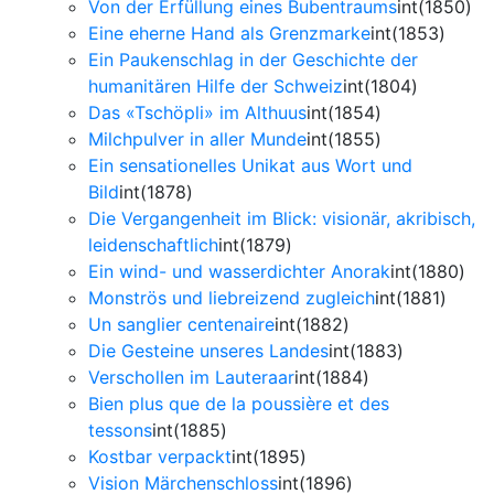
Von der Erfüllung eines Bubentraums
int(1850)
Eine eherne Hand als Grenzmarke
int(1853)
Ein Paukenschlag in der Geschichte der
humanitären Hilfe der Schweiz
int(1804)
Das «Tschöpli» im Althuus
int(1854)
Milchpulver in aller Munde
int(1855)
Ein sensationelles Unikat aus Wort und
Bild
int(1878)
Die Vergangenheit im Blick: visionär, akribisch,
leidenschaftlich
int(1879)
Ein wind- und wasserdichter Anorak
int(1880)
Monströs und liebreizend zugleich
int(1881)
Un sanglier centenaire
int(1882)
Die Gesteine unseres Landes
int(1883)
Verschollen im Lauteraar
int(1884)
Bien plus que de la poussière et des
tessons
int(1885)
Kostbar verpackt
int(1895)
Vision Märchenschloss
int(1896)