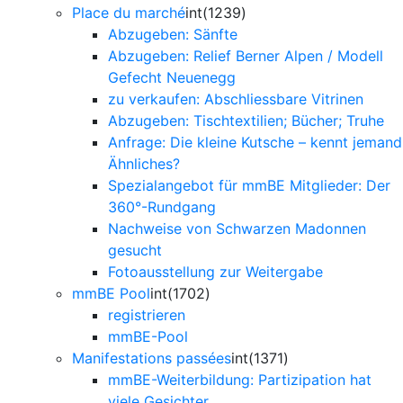
Place du marché
int(1239)
Abzugeben: Sänfte
Abzugeben: Relief Berner Alpen / Modell
Gefecht Neuenegg
zu verkaufen: Abschliessbare Vitrinen
Abzugeben: Tischtextilien; Bücher; Truhe
Anfrage: Die kleine Kutsche – kennt jemand
Ähnliches?
Spezialangebot für mmBE Mitglieder: Der
360°-Rundgang
Nachweise von Schwarzen Madonnen
gesucht
Fotoausstellung zur Weitergabe
mmBE Pool
int(1702)
registrieren
mmBE-Pool
Manifestations passées
int(1371)
mmBE-Weiterbildung: Partizipation hat
viele Gesichter