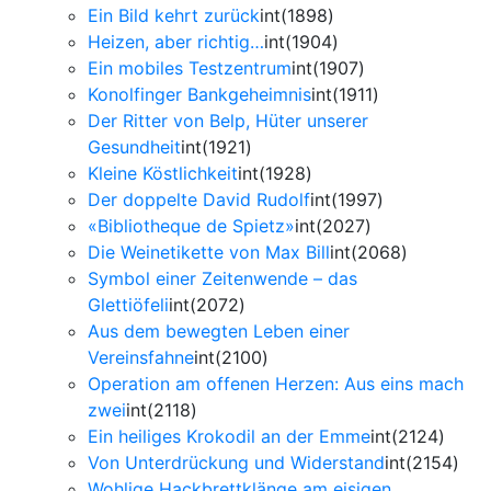
Ein Bild kehrt zurück
int(1898)
Heizen, aber richtig…
int(1904)
Ein mobiles Testzentrum
int(1907)
Konolfinger Bankgeheimnis
int(1911)
Der Ritter von Belp, Hüter unserer
Gesundheit
int(1921)
Kleine Köstlichkeit
int(1928)
Der doppelte David Rudolf
int(1997)
«Bibliotheque de Spietz»
int(2027)
Die Weinetikette von Max Bill
int(2068)
Symbol einer Zeitenwende – das
Glettiöfeli
int(2072)
Aus dem bewegten Leben einer
Vereinsfahne
int(2100)
Operation am offenen Herzen: Aus eins mach
zwei
int(2118)
Ein heiliges Krokodil an der Emme
int(2124)
Von Unterdrückung und Widerstand
int(2154)
Wohlige Hackbrettklänge am eisigen