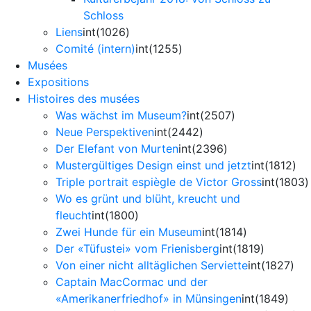
Schloss
Liens
int(1026)
Comité (intern)
int(1255)
Musées
Expositions
Histoires des musées
Was wächst im Museum?
int(2507)
Neue Perspektiven
int(2442)
Der Elefant von Murten
int(2396)
Mustergültiges Design einst und jetzt
int(1812)
Triple portrait espiègle de Victor Gross
int(1803)
Wo es grünt und blüht, kreucht und
fleucht
int(1800)
Zwei Hunde für ein Museum
int(1814)
Der «Tüfustei» vom Frienisberg
int(1819)
Von einer nicht alltäglichen Serviette
int(1827)
Captain MacCormac und der
«Amerikanerfriedhof» in Münsingen
int(1849)