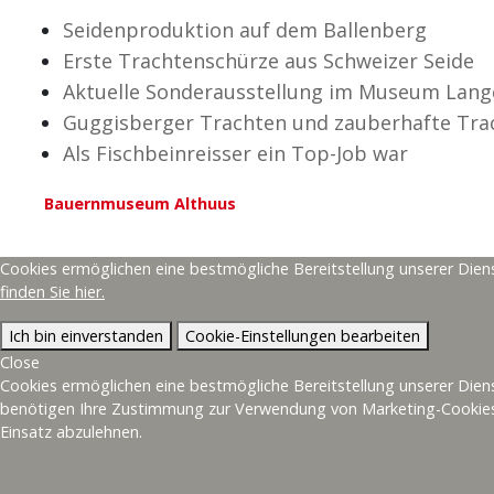
Seidenproduktion auf dem Ballenberg
Erste Trachtenschürze aus Schweizer Seide
Aktuelle Sonderausstellung im Museum Lange
Guggisberger Trachten und zauberhafte Tra
Als Fischbeinreisser ein Top-Job war
Bauernmuseum Althuus
Cookies ermöglichen eine bestmögliche Bereitstellung unserer Dien
finden Sie hier.
Kontakt
mmBE o
Ich bin einverstanden
Cookie-Einstellungen bearbeiten
Close
Geschäftsstelle mmBE
Cookies ermöglichen eine bestmögliche Bereitstellung unserer Diens
Malerweg 9
benötigen Ihre Zustimmung zur Verwendung von Marketing-Cookies (
Als Off-
3012 Bern
Einsatz abzulehnen.
empfehl
031 511 31 34
Museums
info@mmbe.ch