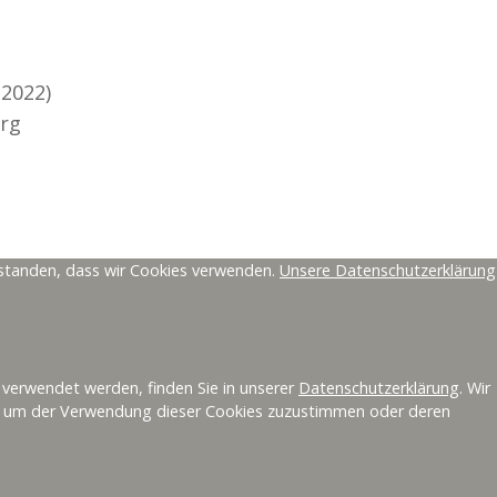
2022)
rg
erstanden, dass wir Cookies verwenden.
Unsere Datenschutzerklärung
Berner Schlösser
 verwendet werden, finden Sie in unserer
Datenschutzerklärung
. Wir
en, um der Verwendung dieser Cookies zuzustimmen oder deren
Manch ein Schloss ist
Denkmal und Museum
zugleich. Die Schlösserseite