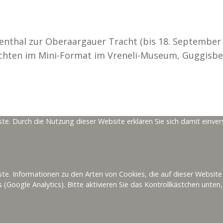
nthal zur Oberaargauer Tracht (bis 18. September 
chten im Mini-Format im Vreneli-Museum, Guggisbe
ste. Durch die Nutzung dieser Website erklären Sie sich damit einv
ffline
Das andere
Kantonsmuseum
te. Informationen zu den Arten von Cookies, die auf dieser Website
Google Analytics). Bitte aktivieren Sie das Kontrollkästchen unt
Line-Begleiter
Mit dem
«anderen»
en wir den mmBE
Kantonsmuseum
lädt
führer im