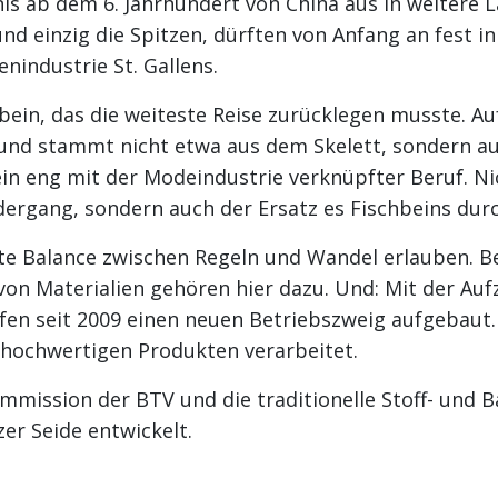
 ab dem 6. Jahrhundert von China aus in weitere L
 einzig die Spitzen, dürften von Anfang an fest i
nindustrie St. Gallens.
bein, das die weiteste Reise zurücklegen musste. A
nd stammt nicht etwa aus dem Skelett, sondern aus
ein eng mit der Modeindustrie verknüpfter Beruf. N
ergang, sondern auch der Ersatz es Fischbeins durc
te Balance zwischen Regeln und Wandel erlauben. Bei
on Materialien gehören hier dazu. Und: Mit der Auf
en seit 2009 einen neuen Betriebszweig aufgebaut. I
 hochwertigen Produkten verarbeitet.
ommission der BTV und die traditionelle Stoff- u
er Seide entwickelt.